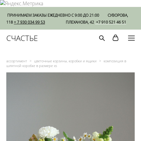
ПРИНИМАЕМ ЗАКАЗЫ ЕЖЕДНЕВНО С 9:00 ДО 21:00
СУВОРОВА,
118
+ 7 930 034 99 53
ПЛЕХАНОВА, 42
+7 910 521 46 51
СЧАСТЬЕ
ассортимент
>
цветочные корзины, коробки и ящики
>
композиция в
шляпной коробке в размере xs