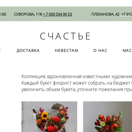
СЧАСТЬЕ
1:00
СУВОРОВА, 118
+ 7 930 034 99 53
ПЛЕХАНОВА, 42
+7 910
Т
ДОСТАВКА
НЕВЕСТАМ
О НАС
МАС
СЧАСТЬЕ
Т
ДОСТАВКА
НЕВЕСТАМ
О НАС
МАС
Коллекция, вдохновленная известными художник
Каждый букет флорист может собрать на бюджет
увеличить объем букета, уточните пожелания при