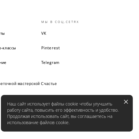
Ю
МЫ В СОЦ.СЕТЯХ
кты
VK
р-классы
Pinterest
ние
Telegram
еточной мастерской Счастье
Наш сайт использует файлы cookie чтобы улучшить
работу сайта, повысить его эффективность и удобство.
Продолжая использовать сайт, вы соглашаетесь на
использование файлов cookie.